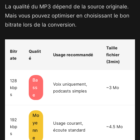
La qualité du MP3 dépend de la source originale.
Mais vous pouvez optimiser en choisissant le bon
bitrate lors de la conversion.
Taille
Bitr
Qualit
Usage recommandé
fichier
ate
é
(3min)
Ba
128
Voix uniquement,
ss
kbp
~3 Mo
podcasts simples
s
e
Mo
192
ye
Usage courant,
kbp
~4.5 Mo
nn
écoute standard
s
e